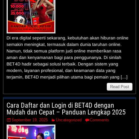
Di era digital seperti sekarang, kebutuhan akan hiburan online
semakin meningkat, termasuk dalam dunia taruhan online.
Namun, tidak semua platform judi online memberikan rasa
aman dan kenyamanan bagi para penggunanya. Di sinilah
BET4D hadir sebagai solusi terbaik. Dengan sistem yang
modern, layanan profesional, dan keamanan data yang
terjamin, BET4D menjadi pilihan utama bagi pemain yang […]
Read Post
Cara Daftar dan Login di BET4D dengan
Mudah dan Cepat – Panduan Lengkap 2025
September 19, 2025
Uncategorized
Comments