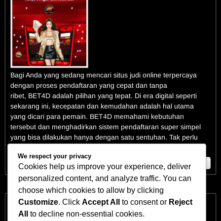
Bagi Anda yang sedang mencari situs judi online terpercaya
dengan proses pendaftaran yang cepat dan tanpa
ribet, BET4D adalah pilihan yang tepat. Di era digital seperti
sekarang ini, kecepatan dan kemudahan adalah hal utama
yang dicari para pemain. BET4D memahami kebutuhan
tersebut dan menghadirkan sistem pendaftaran super simpel
yang bisa dilakukan hanya dengan satu sentuhan. Tak perlu
repot […]
We respect your privacy
Read Post
Cookies help us improve your experience, deliver
personalized content, and analyze traffic. You can
choose which cookies to allow by clicking
Customize
. Click
Accept All
to consent or
Reject
Archives
All
to decline non-essential cookies.
September 2025