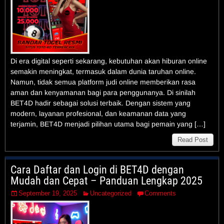
Di era digital seperti sekarang, kebutuhan akan hiburan online
semakin meningkat, termasuk dalam dunia taruhan online.
Namun, tidak semua platform judi online memberikan rasa
aman dan kenyamanan bagi para penggunanya. Di sinilah
BET4D hadir sebagai solusi terbaik. Dengan sistem yang
modern, layanan profesional, dan keamanan data yang
terjamin, BET4D menjadi pilihan utama bagi pemain yang […]
Read Post
Cara Daftar dan Login di BET4D dengan
Mudah dan Cepat – Panduan Lengkap 2025
September 19, 2025
Uncategorized
Comments